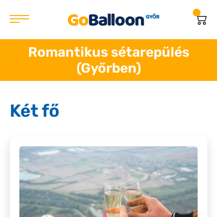
Romantikus sétarepülés
(Győrben)
Két fő