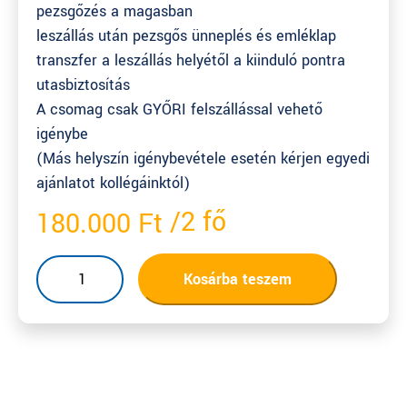
pezsgőzés a magasban
leszállás után pezsgős ünneplés és emléklap
transzfer a leszállás helyétől a kiinduló pontra
utasbiztosítás
A csomag csak GYŐRI felszállással vehető
igénybe
(Más helyszín igénybevétele esetén kérjen egyedi
ajánlatot kollégáinktól)
180.000
Ft
Romantikus
Kosárba teszem
sétarepülés
(Győrben)
mennyiség