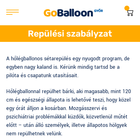
Repülési szabályzat
A hőlégballonos sétarepülés egy nyugodt program, de
egyben nagy kaland is. Kérünk mindig tartsd be a
pilóta és csapatunk utasításait.
Hőlégballonnal repülhet bárki, aki magasabb, mint 120
cm és egészségi állapota is lehetővé teszi, hogy közel
egy órát álljon a kosárban. Mozgásszervi és
pszichiátriai problémákkal küzdők, közvetlenül műtét
előtt – után álló személyek, illetve állapotos hölgyek
nem repülhetnek velünk.