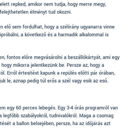
felett repked, amikor nem tudja, hogy merre megy,
 felejthetetlen élményt tud okozni.
n elő sem fordulhat, hogy a szélirány ugyanarra vinne
róbálni, a következő és a harmadik alkalommal is
, fontos előre megvásárolni a beszállókártyát, ami egy
 hogy mikorra jelentkezünk be. Persze az, hogy a
ól. Erről értesítést kapunk a repülés előtti pár órában,
uk le, aznap pedig túl erős a szél vagy esik az eső.
nem egy 60 perces lebegés. Egy 3-4 órás programról van
 a legfőbb szabályokról, tudnivalókról. Maga a csomag
ését a ballon belsejében, persze, ha az időjárás azt