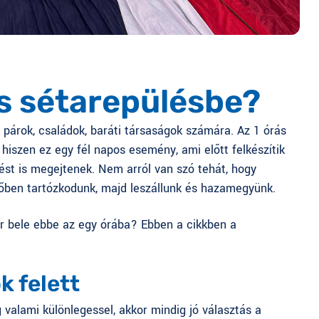
rás sétarepülésbe?
 párok, családok, baráti társaságok számára. Az 1 órás
hiszen ez egy fél napos esemény, ami előtt felkészítik
ést is megejtenek. Nem arról van szó tehát, hogy
gőben tartózkodunk, majd leszállunk és hazamegyünk.
ér bele ebbe az egy órába? Ebben a cikkben a
k felett
 valami különlegessel, akkor mindig jó választás a