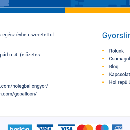
Gyorsli
k egész évben szeretettel
Rólunk
pád u. 4. (előzetes
Csomago
Blog
Kapcsola
Hol repül
.com/holegballongyor/
m.com/goballoon/