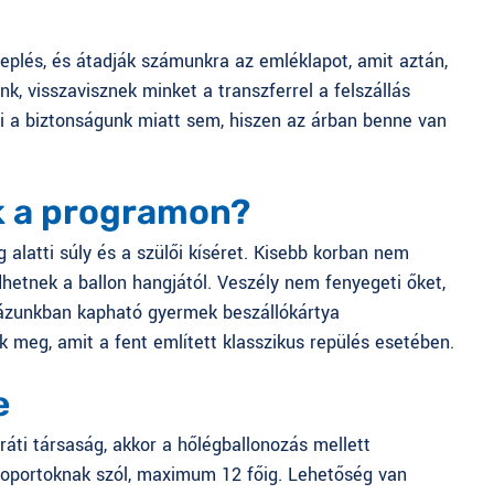
eplés, és átadják számunkra az emléklapot, amit aztán,
nk, visszavisznek minket a transzferrel a felszállás
ni a biztonságunk miatt sem, hiszen az árban benne van
k a programon?
 alatti súly és a szülői kíséret. Kisebb korban nem
hetnek a ballon hangjától. Veszély nem fenyegeti őket,
ázunkban kapható
gyermek beszállókártya
 meg, amit a fent említett klasszikus repülés esetében.
e
áti társaság, akkor a hőlégballonozás mellett
csoportoknak szól, maximum 12 főig. Lehetőség van