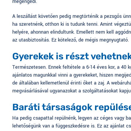
megengedi.
A leszállást követően pedig megtörténik a pezsgős ünn
ha szeretnénk, otthon ki is tudunk tenni. Amint végeztü
helyére, ahonnan elindultunk. Emellett nem kell aggód
az utasbiztosítás. Ez kötelező, de mégis megnyugtató.
Gyerekek is részt vehetne
Természetesen. Ennek feltétele a 6-14 éves kor, a 40 kg
ajánlatos magunkkal vinni a gyerekeket, hiszen megijed
de általában kellemetlenül érinti őket a zaj. A
webáruh
megvásárlásával ugyanazokat a szolgáltatásokat kapjuk
Baráti társaságok repülés
Ha pedig csapattal repülnénk, legyen az céges vagy bar
lehetőségünk van a függeszkedésre is. Ez az ajánlat 