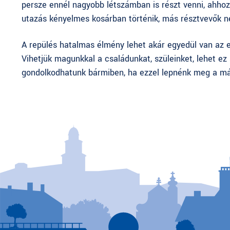
persze ennél nagyobb létszámban is részt venni, ahhoz
utazás kényelmes kosárban történik, más résztvevők né
A repülés hatalmas élmény lehet akár egyedül van az em
Vihetjük magunkkal a családunkat, szüleinket, lehet ez 
gondolkodhatunk bármiben, ha ezzel lepnénk meg a má