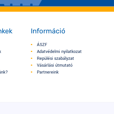
nkek
Információ
ÁSZF
k
Adatvédelmi nyilatkozat
Repülési szabályzat
t
Vásárlási útmutató
ünk?
Partnereink