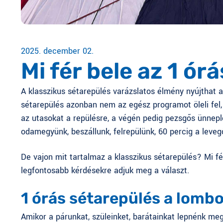
2025. december 02.
Mi fér bele az 1 ó
A klasszikus sétarepülés varázslatos élmény nyújthat a
sétarepülés azonban nem az egész programot öleli fel, 
az utasokat a repülésre, a végén pedig pezsgős ünnepl
odamegyünk, beszállunk, felrepülünk, 60 percig a leve
De vajon mit tartalmaz a klasszikus sétarepülés? Mi f
legfontosabb kérdésekre adjuk meg a választ.
1 órás sétarepülés a lombo
Amikor a párunkat, szüleinket, barátainkat lepnénk meg