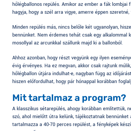
hőlégballonos repülés
. Amikor az ember a fák lombjai 
hagyja, hogy a szél arra vigye, amerre éppen szeretné,
Minden repülés más, nincs belőle két ugyanolyan, hisze
bennünket. Nem érdemes tehát csak egy alkalommal kip
mosollyal az arcunkkal szállunk majd ki a ballonból.
Ahhoz azonban, hogy részt vegyünk egy ilyen eseményen
évig érvényes. Ha ez megvan, akkor csak rajtunk múlik,
hőlégballon útjára indulhat-e, nagyban függ az időjárást
hiszen előfordulhat, hogy pár hónappal korábban foglalj
Mit tartalmaz a program?
A
klasszikus sétarepülés
, ahogy korábban említettük, 
szó, ahol mielőtt útra kelünk, tájékoztatnak bennünket
tartalmazza a 40-70 perces repülést, a fényképek készít