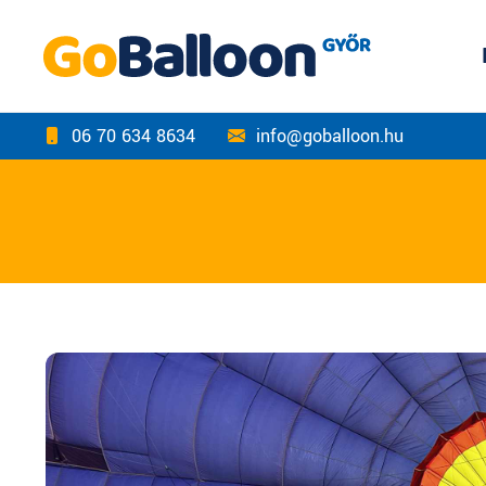
06 70 634 8634
info@goballoon.hu