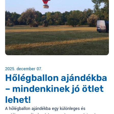
2025. december 07.
Hőlégballon ajándékba
– mindenkinek jó ötlet
lehet!
A hőlégballon ajándékba egy különleges és