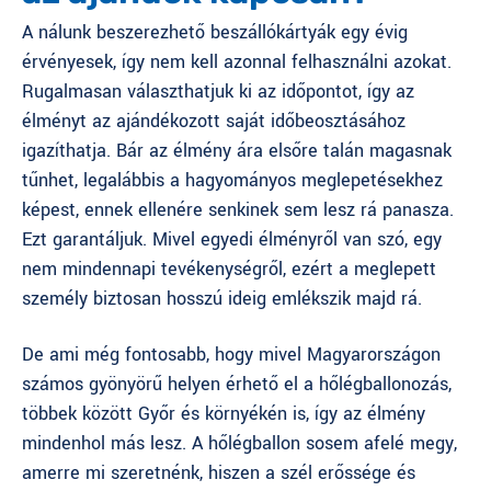
A
nálunk beszerezhető beszállókártyák
egy évig
érvényesek, így nem kell azonnal felhasználni azokat.
Rugalmasan választhatjuk ki az időpontot, így az
élményt az ajándékozott saját időbeosztásához
igazíthatja. Bár az élmény ára elsőre talán magasnak
tűnhet, legalábbis a hagyományos meglepetésekhez
képest, ennek ellenére senkinek sem lesz rá panasza.
Ezt garantáljuk. Mivel egyedi élményről van szó, egy
nem mindennapi tevékenységről, ezért a meglepett
személy biztosan hosszú ideig emlékszik majd rá.
De ami még fontosabb, hogy mivel Magyarországon
számos gyönyörű helyen érhető el a hőlégballonozás,
többek között Győr és környékén is, így az élmény
mindenhol más lesz. A hőlégballon sosem afelé megy,
amerre mi szeretnénk, hiszen a szél erőssége és