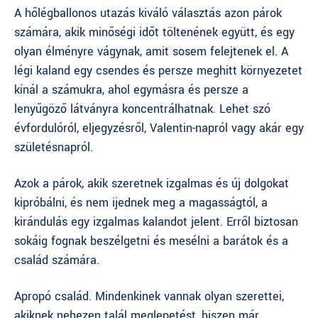
A
hőlégballonos utazás
kiváló választás azon párok
számára, akik minőségi időt töltenének együtt, és egy
olyan élményre vágynak, amit sosem felejtenek el. A
légi kaland egy csendes és persze meghitt környezetet
kínál a számukra, ahol egymásra és persze a
lenyűgöző látványra koncentrálhatnak. Lehet szó
évfordulóról, eljegyzésről, Valentin-napról vagy akár egy
születésnapról.
Azok a párok, akik szeretnek izgalmas és új dolgokat
kipróbálni, és nem ijednek meg a magasságtól, a
kirándulás egy izgalmas kalandot jelent. Erről biztosan
sokáig fognak beszélgetni és mesélni a barátok és a
család számára.
Apropó család. Mindenkinek vannak olyan szerettei,
akiknek nehezen talál meglepetést, hiszen már