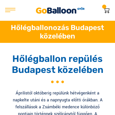
Hőlégballonozás Budapest
közelében
Hőlégballon repülés
Budapest közelében
Áprilistól októberig repülünk hétvégenként a
napkelte utáni és a napnyugta előtti órákban. A
felszállások a Zsámbéki medence különböző
pontjain történnek széliránytól függően. A