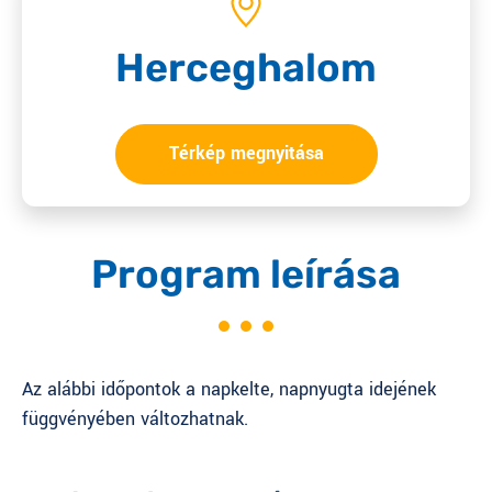
Herceghalom
Térkép megnyitása
Program leírása
Az alábbi időpontok a napkelte, napnyugta idejének
függvényében változhatnak.