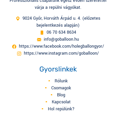
Professzionális csapatunk egész évben szeretettel
várja a repülni vágyókat.
9024 Győr, Horváth Árpád u. 4. (előzetes
bejelentkezés alapján)
06 70 634 8634
info@goballoon.hu
https://www.facebook.com/holegballongyor/
https://www.instagram.com/goballoon/
Gyorslinkek
Rólunk
Csomagok
Blog
Kapcsolat
Hol repülünk?