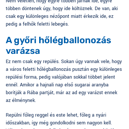
Nem véletlen, hogy egyre többen járnak ide, egyre
többen döntenek úgy, hogy ide költöznek. De van, aki
csak egy különleges nézőpont miatt érkezik ide, ez
pedig a felhők feletti lebegés.
A győri hőlégballonozás
varázsa
Ez nem csak egy repülés. Sokan úgy vannak vele, hogy
a
város feletti hőlégballonozás
pusztán egy különleges
repülési forma, pedig valójában sokkal többet jelent
ennél. Amikor a hajnali nap első sugarai aranyba
borítják a Rába partját, már az ad egy varázst ennek
az élménynek.
Repülni főleg reggel és este lehet, főleg a nyári
időszakban, így még gondolkodni sem nagyon kell.