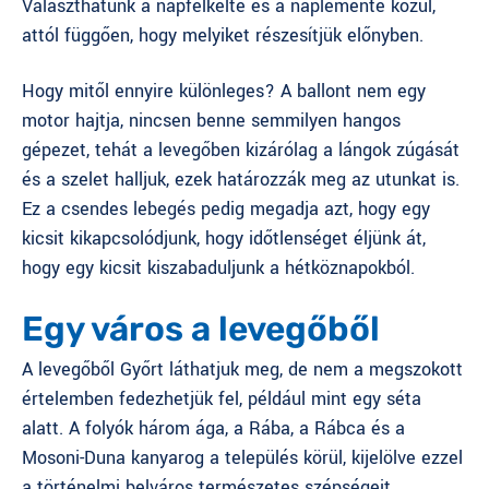
Választhatunk a napfelkelte és a naplemente közül,
attól függően, hogy melyiket részesítjük előnyben.
Hogy mitől ennyire különleges? A ballont nem egy
motor hajtja, nincsen benne semmilyen hangos
gépezet, tehát a levegőben kizárólag a lángok zúgását
és a szelet halljuk, ezek határozzák meg az utunkat is.
Ez a csendes lebegés pedig megadja azt, hogy egy
kicsit kikapcsolódjunk, hogy időtlenséget éljünk át,
hogy egy kicsit kiszabaduljunk a hétköznapokból.
Egy város a levegőből
A levegőből Győrt láthatjuk meg, de nem a megszokott
értelemben fedezhetjük fel, például mint egy séta
alatt. A folyók három ága, a Rába, a Rábca és a
Mosoni-Duna kanyarog a település körül, kijelölve ezzel
a történelmi belváros természetes szépségeit.