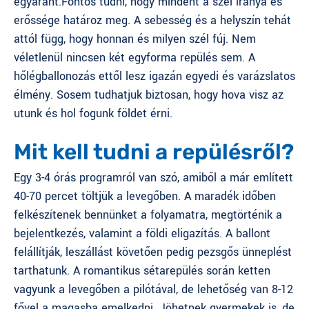
egyaránt.
Fontos tudni, hogy mindent a szél iránya és
erőssége határoz meg. A sebesség és a helyszín tehát
attól függ, hogy honnan és milyen szél fúj. Nem
véletlenül nincsen két egyforma repülés sem. A
hőlégballonozás ettől lesz igazán egyedi
és varázslatos
élmény. Sosem tudhatjuk biztosan, hogy hova visz az
utunk és hol fogunk földet érni.
Mit kell tudni a repülésről?
Egy 3-4 órás programról van szó, amiből a már említett
40-70 percet töltjük a levegőben. A maradék időben
felkészítenek bennünket a folyamatra, megtörténik a
bejelentkezés, valamint a földi eligazítás. A ballont
felállítják, leszállást követően pedig pezsgős ünneplést
tarthatunk. A romantikus sétarepülés során ketten
vagyunk a levegőben a pilótával, de lehetőség van 8-12
fővel a magasba emelkedni. Jöhetnek gyermekek is, de