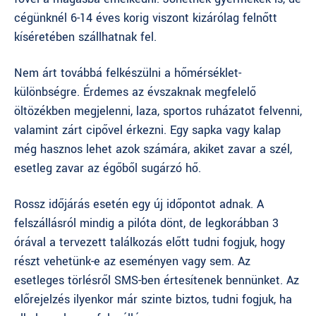
cégünknél 6-14 éves korig viszont kizárólag felnőtt
kíséretében szállhatnak fel.
Nem árt továbbá felkészülni a hőmérséklet-
különbségre. Érdemes az évszaknak megfelelő
öltözékben megjelenni, laza, sportos ruházatot felvenni,
valamint zárt cipővel érkezni. Egy sapka vagy kalap
még hasznos lehet azok számára, akiket zavar a szél,
esetleg zavar az égőből sugárzó hő.
Rossz időjárás esetén egy új időpontot adnak. A
felszállásról mindig a pilóta dönt, de legkorábban 3
órával a tervezett találkozás előtt tudni fogjuk, hogy
részt vehetünk-e az eseményen vagy sem. Az
esetleges törlésről SMS-ben értesítenek bennünket. Az
előrejelzés ilyenkor már szinte biztos, tudni fogjuk, ha