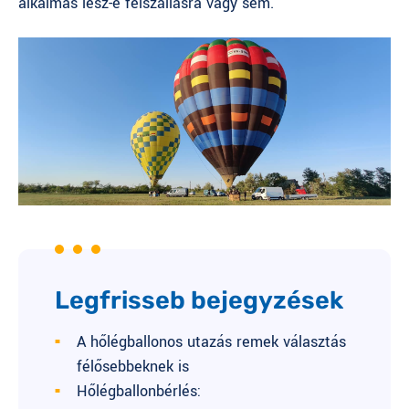
alkalmas lesz-e felszállásra vagy sem.
Legfrisseb bejegyzések
A hőlégballonos utazás remek választás
félősebbeknek is
Hőlégballonbérlés: