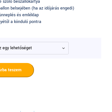
e szóló beszállókártya
allon belsejében (ha az időjárás engedi)
 ünneplés és emléklap
lyétől a kiinduló pontra
árba teszem