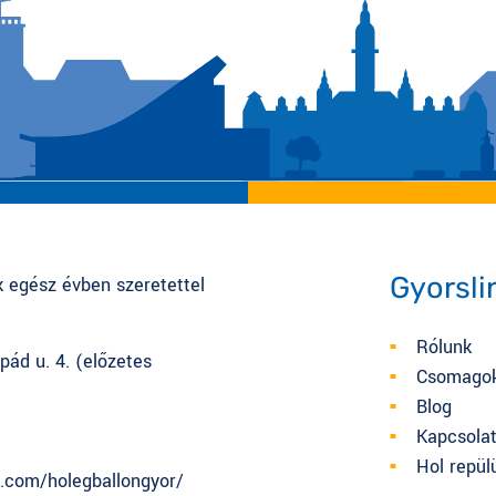
Gyorsli
k egész évben szeretettel
Rólunk
pád u. 4. (előzetes
Csomago
Blog
Kapcsola
Hol repül
.com/holegballongyor/