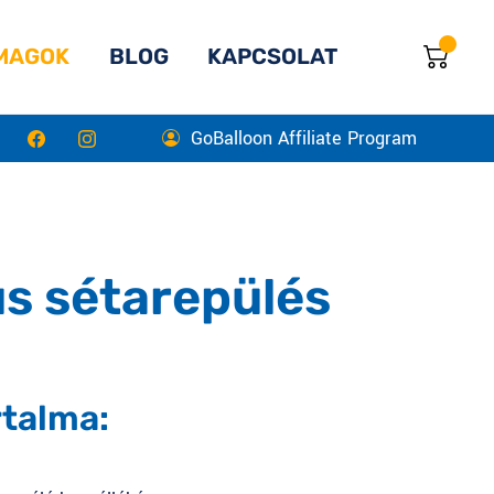
MAGOK
BLOG
KAPCSOLAT
GoBalloon Affiliate Program
us sétarepülés
talma: