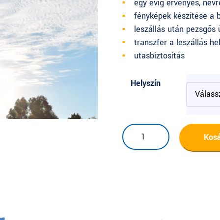
egy évig érvényes, névr
fényképek készítése a b
leszállás után pezsgős
transzfer a leszállás he
utasbiztosítás
Helyszín
Klasszikus
Kos
sétarepülés
mennyiség