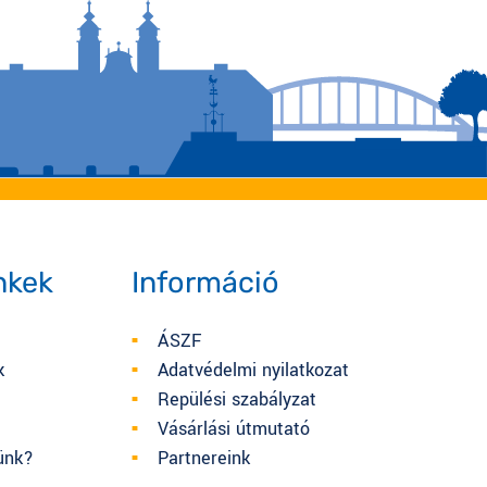
nkek
Információ
ÁSZF
k
Adatvédelmi nyilatkozat
Repülési szabályzat
t
Vásárlási útmutató
ünk?
Partnereink