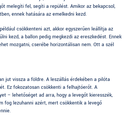
t melegíti fel, segíti a repülést. Amikor az bekapcsol,
estben, ennek hatására az emelkedni kezd.
éldául csökkenteni azt, akkor egyszerűen leállítja az
űlni kezd, a ballon pedig megkezdi az ereszkedést. Ennek
ehet mozgatni, cserébe horizontálisan nem. Ott a szél
 jut vissza a földre. A leszállás érdekében a pilóta
t. Ez fokozatosan csökkenti a felhajtóerőt. A
yet – lehetőséget ad arra, hogy a levegőt kieresszék,
em fog lezuhanni azért, mert csökkentik a levegő
ennie.