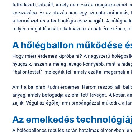
felfedezett, kitalált, amely nemcsak a magasba emel b
korszakába. Ez az utazás nem egy szimpla kirándulás, 
a természet és a technológia összhangját. A hőlégballo
milyen megoldásokat alkalmaznak annak érdekében, ho
A hőlégballon működése és
Hogy miért érdemes kipróbálni? A
nagyszerű hőlégbal
nyugszik, hiszen a meleg levegő könnyebb, mint a hideg
“ballontestet” melegítik fel, amely ezáltal megemeli a
Amit a ballonról tudni érdemes. Három részből áll: ballo
anyag, amely befogadja az említett levegőt. A kosár, a
zajlik. Végül az égőfej, ami propángázzal működik, a lán
Az emelkedés technológiá
A
hőlégballonos repülés
során hatalmas élményben lehe