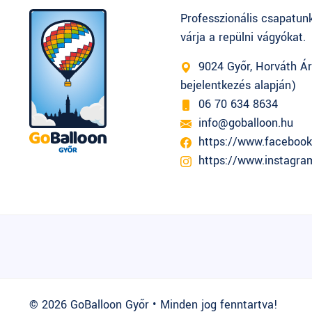
Professzionális csapatun
várja a repülni vágyókat.
9024 Győr, Horváth Ár
bejelentkezés alapján)
06 70 634 8634
info@goballoon.hu
https://www.facebook
https://www.instagra
© 2026 GoBalloon Győr
•
Minden jog fenntartva!