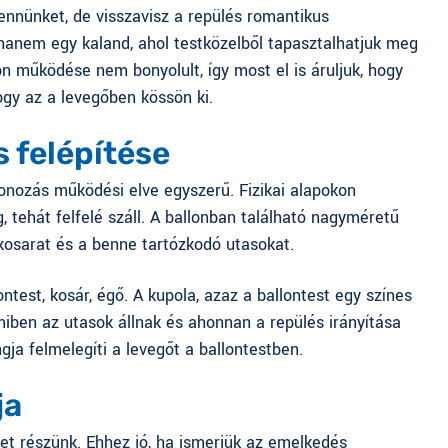
ennünket, de visszavisz a repülés romantikus
hanem egy kaland, ahol testközelből tapasztalhatjuk meg
n működése nem bonyolult, így most el is áruljuk, hogy
gy az a levegőben kössön ki.
 felépítése
lonozás
működési elve egyszerű. Fizikai alapokon
, tehát felfelé száll. A ballonban található nagyméretű
 kosarat és a benne tartózkodó utasokat.
ntest, kosár, égő. A kupola, azaz a ballontest egy színes
miben az utasok állnak és ahonnan a repülés irányítása
gja felmelegíti a levegőt a ballontestben.
ja
t részünk. Ehhez jó, ha ismerjük az emelkedés