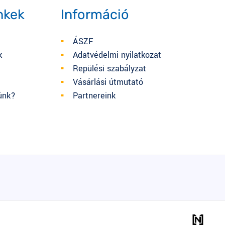
nkek
Információ
ÁSZF
k
Adatvédelmi nyilatkozat
Repülési szabályzat
t
Vásárlási útmutató
ünk?
Partnereink