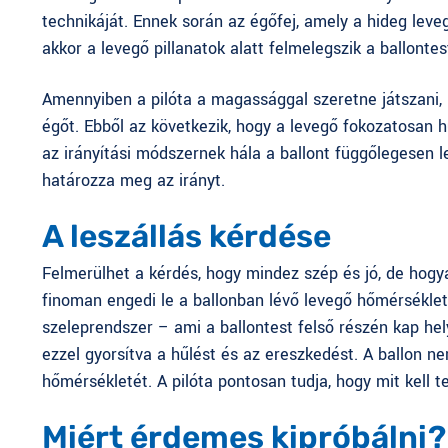
technikáját. Ennek során az égőfej, amely a hideg levegő
akkor a levegő pillanatok alatt felmelegszik a ballont
Amennyiben a pilóta a magassággal szeretne játszani, p
égőt. Ebből az következik, hogy a levegő fokozatosan h
az irányítási módszernek hála a ballont függőlegesen l
határozza meg az irányt.
A leszállás kérdése
Felmerülhet a kérdés, hogy mindez szép és jó, de hogyan
finoman engedi le a ballonban lévő levegő hőmérsékleté
szeleprendszer – ami a ballontest felső részén kap hel
ezzel gyorsítva a hűlést és az ereszkedést. A ballon n
hőmérsékletét. A pilóta pontosan tudja, hogy mit kell t
Miért érdemes kipróbálni?