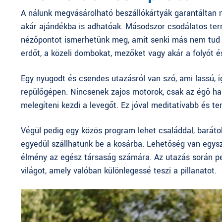
A
nálunk megvásárolható beszállókártyák
garantáltan m
akár ajándékba is adhatóak. Másodszor csodálatos term
nézőpontot ismerhetünk meg, amit senki más nem tud h
erdőt, a közeli dombokat, mezőket vagy akár a folyót é
Egy nyugodt és csendes utazásról van szó, ami lassú, 
repülőgépen. Nincsenek zajos motorok, csak az égő hang
melegíteni kezdi a levegőt. Ez jóval meditatívabb és t
Végül pedig egy közös program lehet családdal, baráto
egyedül szállhatunk be a kosárba. Lehetőség van egysz
élmény az egész társaság számára. Az utazás során pe
világot, amely valóban különlegessé teszi a pillanatot.