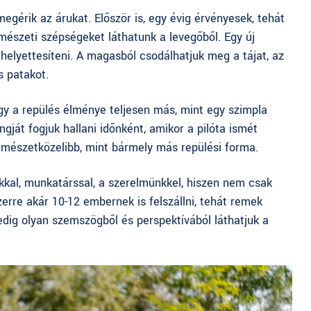
egérik az árukat. Először is, egy évig érvényesek, tehát
észeti szépségeket láthatunk a levegőből. Egy új
elyettesíteni. A magasból csodálhatjuk meg a tájat, az
s patakot.
így a repülés élménye teljesen más, mint egy szimpla
ját fogjuk hallani időnként, amikor a pilóta ismét
ermészetközelibb, mint bármely más repülési forma.
kkal, munkatárssal, a szerelmünkkel, hiszen nem csak
erre akár 10-12 embernek is felszállni, tehát remek
dig olyan szemszögből és perspektívából láthatjuk a