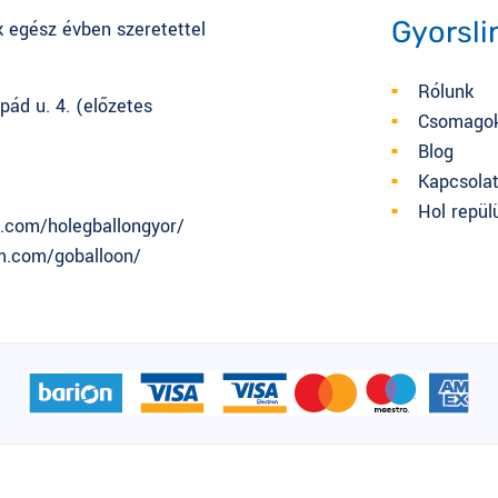
Gyorsli
k egész évben szeretettel
Rólunk
pád u. 4. (előzetes
Csomago
Blog
Kapcsola
Hol repül
.com/holegballongyor/
m.com/goballoon/